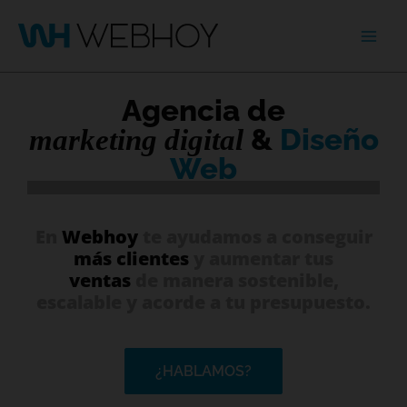
Ir
Mai
al
contenido
Men
Agencia de
&
Diseño
marketing digital
Web
En
Webhoy
te ayudamos a conseguir
más clientes
y aumentar tus
ventas
de manera sostenible,
escalable y acorde a tu presupuesto.
¿HABLAMOS?