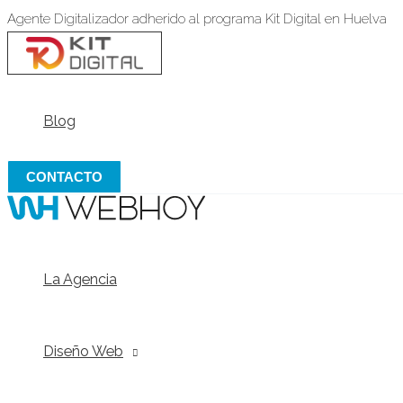
Alternar
Alternar
Alternar
Ir
Agente Digitalizador adherido al programa Kit Digital en Huelva
menú
menú
menú
al
contenido
Blog
CONTACTO
La Agencia
Diseño Web