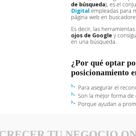
de búsqueda
), es el con
Digital
empleadas para me
página web en buscadores
Es decir, las herramienta
ojos de Google
y consigu
en una búsqueda.
¿Por qué optar por
posicionamiento 
Para asegurar el recon
Son la mejor forma de c
Porque ayudan a promo
CRECER TU NEGOCIO O