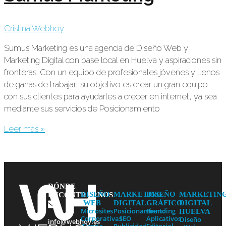
Cristina Webhoy
Sumus Marketing es una agencia de Diseño Web y
Marketing Digital con base local en Huelva y aspiraciones sin
fronteras. Con un equipo de profesionales jóvenes y llenos
de ganas de trabajar, su objetivo es crear un gran equipo
con sus clientes para ayudarles a crecer en internet, ya sea
mediante sus servicios de Posicionamiento
Leer más »
DÓNDE
DISEÑO
MARKETING
DISEÑO
MARKETIN
ENCONTRARNOS
WEB
DIGITAL
GRÁFICO
DIGITAL
Microsites
Posicionamiento
Branding
HUELVA
Corporativas
SEO
Aplicativos
Diseño
info@webhoy.es