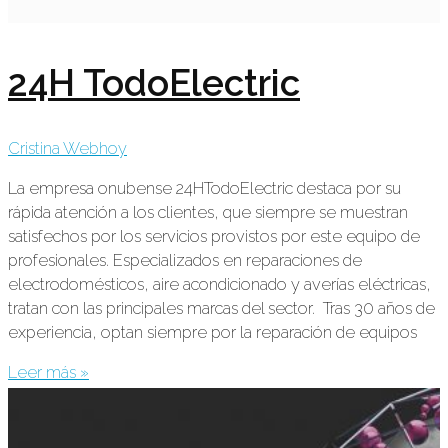
24H TodoElectric
Cristina Webhoy
La empresa onubense 24HTodoElectric destaca por su
rápida atención a los clientes, que siempre se muestran
satisfechos por los servicios provistos por este equipo de
profesionales. Especializados en reparaciones de
electrodomésticos, aire acondicionado y averías eléctricas,
tratan con las principales marcas del sector. Tras 30 años de
experiencia, optan siempre por la reparación de equipos
Leer más »