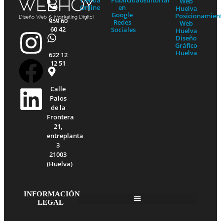
Tienda
Publicidad
Editorial
Web
Online
en
Huelva
Google
Posicionamien
959 60
Redes
Web
60 42
Sociales
Huelva
I
F
L
Diseño
Gráfico
Huelva
622 12
n
a
i
12 51
s
c
n
Calle
Palos
t
e
k
de la
Frontera
21,
a
b
e
entreplanta
3
21003
g
o
d
(Huelva)
r
o
i
INFORMACIÓN
LEGAL
a
k
n