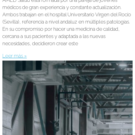
AMED Salud está formada por una pareja de jóvenes
médicos de gran experiencia y constante actualización.
Ambos trabajan en el hospital Universitario Virgen del Rocío
(Sevilla), referencia a nivel andaluz en múltiples patologías.
En su compromiso por hacer una medicina de calidad,
cercana a sus pacientes y adaptada a las nuevas
necesidades, decidieron crear este
Leer más »