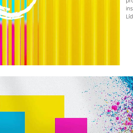
pr
in
Lí