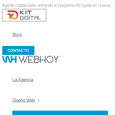
Alternar
Alternar
Alternar
Ir
Agente Digitalizador adherido al programa Kit Digital en Huelva
menú
menú
menú
al
contenido
Blog
CONTACTO
La Agencia
Diseño Web