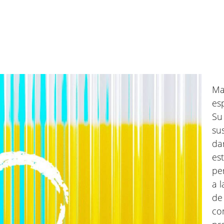
Ma
es
Su
su
da
es
pe
a 
de
co