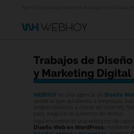
Ir
Agente Digitalizador adherido al programa Kit Digital 
al
contenido
Trabajos de Diseñ
y Marketing Digital
WEBHOY
es una agencia de
Diseño W
desde la que ayudamos a empresas, au
emprendedores a crecer en internet, fide
para asegurar el aumento de ventas.
Aquí encontrarás una selección de casos 
Diseño Web en WordPress:
mediante
tiendas online
y
microsites
; además d