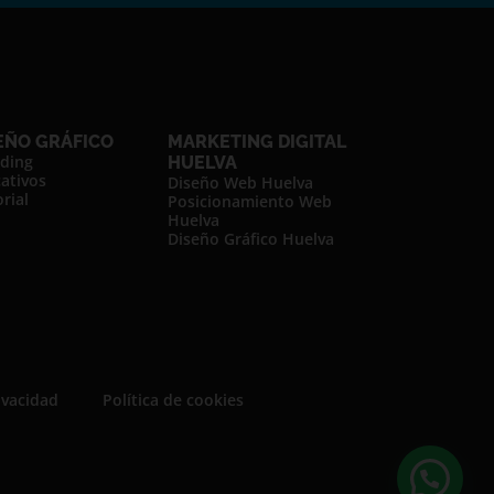
EÑO GRÁFICO
MARKETING DIGITAL
ding
HUELVA
cativos
Diseño Web Huelva
rial
Posicionamiento Web
Huelva
Diseño Gráfico Huelva
ivacidad
Política de cookies