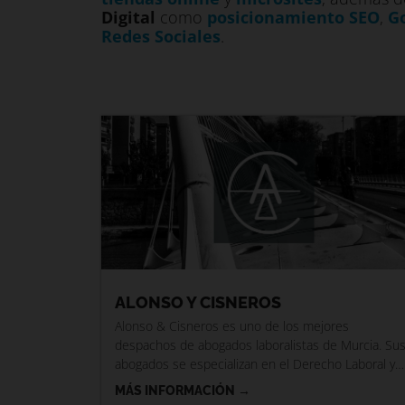
Digital
como
posicionamiento SEO
,
G
Redes Sociales
.
ALONSO Y CISNEROS
Alonso & Cisneros es uno de los mejores
despachos de abogados laboralistas de Murcia. Su
abogados se especializan en el Derecho Laboral y
trámites de
MÁS INFORMACIÓN →