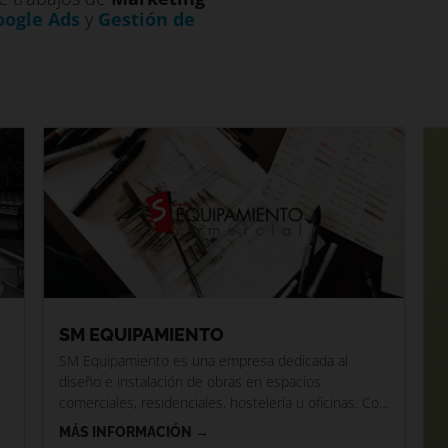
oogle Ads
y
Gestión de
P
P
P
P
P
P
Á
Á
Á
Á
Á
Á
G
G
G
G
G
G
I
I
I
I
I
I
N
N
N
N
N
N
A
A
A
A
A
A
SM EQUIPAMIENTO
SM Equipamiento es una empresa dedicada al
s
diseño e instalación de obras en espacios
comerciales, residenciales, hostelería u oficinas. Con
un equipo liderado por una
MÁS INFORMACIÓN →