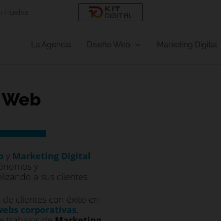
en Huelva
La Agencia
Diseño Web
Marketing Digital
o Web
eb
y
Marketing Digital
tónomos y
lizando a sus clientes
de clientes con éxito en
webs corporativas
,
e trabajos de
Marketing