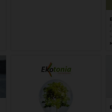
E
e
s
f
M