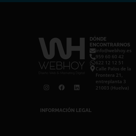
DÓNDE
ENCONTRARNOS
info@webhoy.es
959 60 60 42
622 12 12 51
Calle Palos de la
Frontera 21,
entreplanta 3
I
F
L
21003 (Huelva)
n
a
i
s
c
n
t
e
k
a
b
e
INFORMACIÓN LEGAL
g
o
d
r
o
i
a
k
n
m