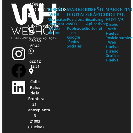
DÓNDE
DISEÑO
MARKETING
DISEÑO
MARKETIN
ENCONTRARNOS
WEB
DIGITAL
GRÁFICO
DIGITAL
Microsites
Posicionamiento
Branding
HUELVA
Corporativas
SEO
Aplicativos
Diseño
info@webhoy.es
Tienda
Publicidad
Editorial
Web
Online
en
Huelva
Google
Posicionamien
959 60
Redes
Web
60 42
Sociales
Huelva
I
F
L
Diseño
Gráfico
Huelva
622 12
n
a
i
12 51
s
c
n
Calle
Palos
t
e
k
de la
Frontera
21,
a
b
e
entreplanta
3
21003
g
o
d
(Huelva)