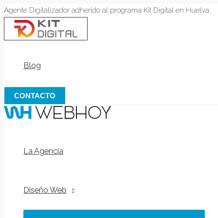
Alternar
Alternar
Alternar
Ir
Agente Digitalizador adherido al programa Kit Digital en Huelva
menú
menú
menú
al
contenido
Blog
CONTACTO
La Agencia
Diseño Web