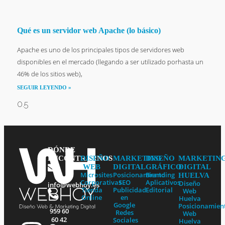
Qué es un servidor web Apache (lo básico)
Apache es uno de los principales tipos de servidores web
disponibles en el mercado (llegando a ser utilizado porhasta un
46% de los sitios web),
SEGUIR LEYENDO »
DÓNDE
DISEÑO
MARKETING
DISEÑO
MARKETIN
ENCONTRARNOS
WEB
DIGITAL
GRÁFICO
DIGITAL
Microsites
Posicionamiento
Branding
HUELVA
Corporativas
SEO
Aplicativos
Diseño
info@webhoy.es
Tienda
Publicidad
Editorial
Web
Online
en
Huelva
Google
Posicionamien
959 60
Redes
Web
60 42
Sociales
Huelva