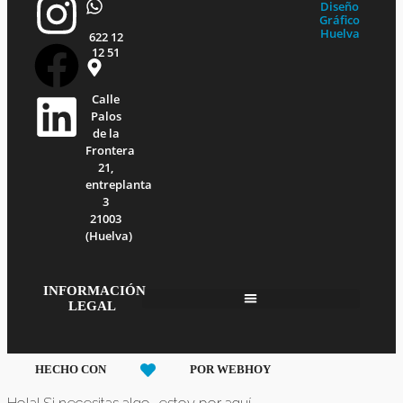
I
F
L
Diseño
Gráfico
Huelva
622 12
n
a
i
12 51
s
c
n
Calle
Palos
t
e
k
de la
Frontera
21,
a
b
e
entreplanta
3
21003
g
o
d
(Huelva)
r
o
i
INFORMACIÓN
LEGAL
a
k
n
m
HECHO CON
POR WEBHOY